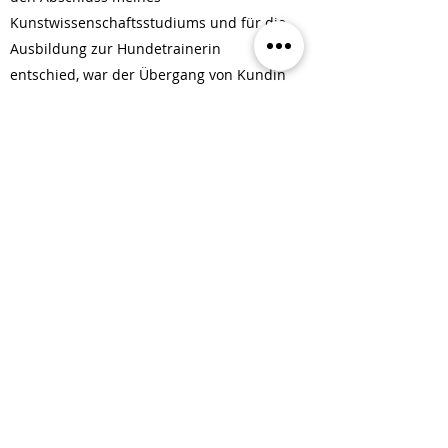
Kunstwissenschaftsstudiums und für die
Ausbildung zur Hundetrainerin
entschied, war der Übergang von Kundin
zu Teammitglied nahezu fließend. Seither
absolviere ich regelmäßig Schulterblicke,
besuche Seminare und Workshops und
assistiere in Kursangeboten sowie
Einzelcoachings.