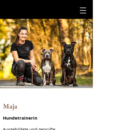
CasusCanis
Maja
Hundetrainerin
Ausgebildete und geprüfte